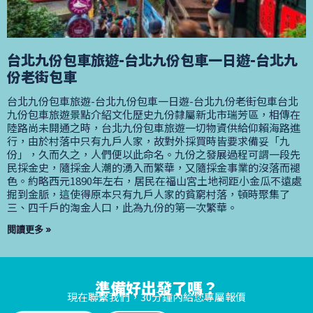
台北九份包車旅遊-台北九份包車一日遊-台北九
份老街包車
台北九份包車旅遊-台北九份包車一日遊-台北九份老街包車台北
九份包車旅遊景點介紹文化歷史九份隸屬新北市瑞芳區，相傳在
陸路尚未開通之時，台北九份包車旅遊一切物資供給仰賴海路進
行，由於村落中只有九戶人家，故對外採買時皆要求備妥「九
份」，久而久之，人們便以此命名。九份之發展過程可謂一段先
民採金史，隨採金人潮的湧入而繁華，又隨採金事業的沒落而褪
色。約略西元1890年左右，居民在福山宮土地祠距小金瓜不遠處
掘到金脈，這使得原本只有九戶人家的貧窮村落，頓時聚集了
三、四千戶的淘金人口，此為九份的第一次繁華。
閱讀更多 »
準備好出發了嗎？
現在聯繫我們，30分鐘內給您專屬報價