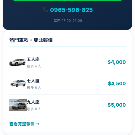
0965-596-825
每日 09:00–21:00
熱門車款・雙北報價
五人座
$4,000
最多 4 人
七人座
$4,500
最多 6 人
九人座
$5,000
最多 8 人
查看完整報價 →