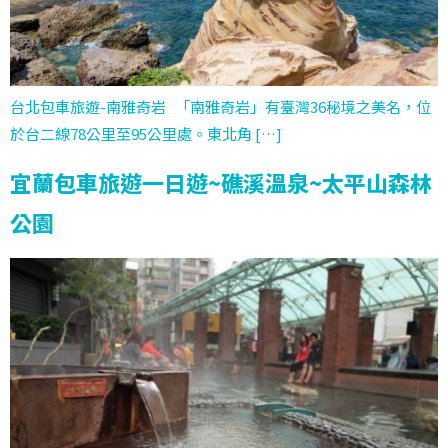
台北包車旅遊-南雅奇岩 「南雅奇岩」有臺灣36秘境之美名，位
於台二線78公里至95公里處。東北角 […]
宜蘭包車旅遊一日遊~礁溪溫泉~太平山森林
公園