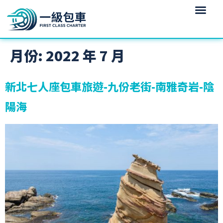
月份:
2022 年 7 月
新北七人座包車旅遊-九份老街-南雅奇岩-陰
陽海