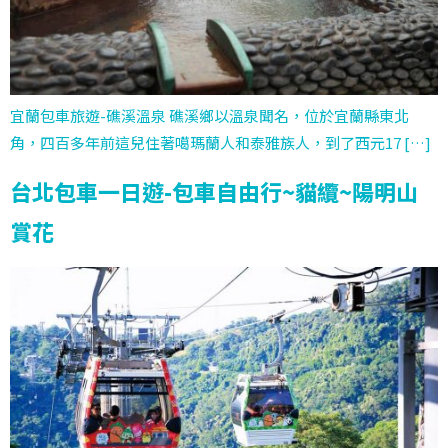
宜蘭包車旅遊-礁溪溫泉 礁溪鄉以溫泉聞名，位於宜蘭縣東北
角，四百多年前這兒住著噶瑪蘭人和泰雅族人，到了西元17 […]
台北包車一日遊-包車自由行~貓纜~陽明山
賞花