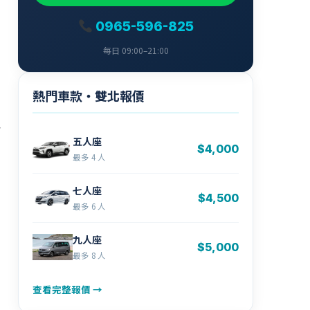
0965-596-825
每日 09:00–21:00
熱門車款・雙北報價
″
五人座
$4,000
最多 4 人
七人座
$4,500
最多 6 人
九人座
$5,000
最多 8 人
查看完整報價 →