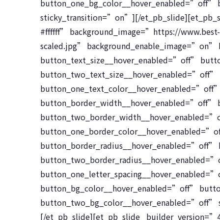
button_one_bg_color__hover_enabled=”off” 
sticky_transition=”on”][/et_pb_slide][et_pb_
#ffffff” background_image=”https://www.be
scaled.jpg” background_enable_image=”on” h
button_text_size__hover_enabled=”off” butt
button_two_text_size__hover_enabled=”off” 
button_one_text_color__hover_enabled=”off
button_border_width__hover_enabled=”off” 
button_two_border_width__hover_enabled=”o
button_one_border_color__hover_enabled=”o
button_border_radius__hover_enabled=”off”
button_two_border_radius__hover_enabled=”o
button_one_letter_spacing__hover_enabled=”
button_bg_color__hover_enabled=”off” butt
button_two_bg_color__hover_enabled=”off” s
[/et_pb_slide][et_pb_slide _builder_version