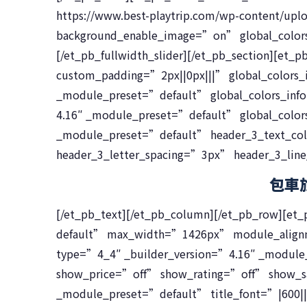
https://www.best-playtrip.com/wp-content/
background_enable_image=”on” global_colors_
[/et_pb_fullwidth_slider][/et_pb_section][et_
custom_padding=”2px||0px|||” global_colors_
_module_preset=”default” global_colors_inf
4.16″ _module_preset=”default” global_color
_module_preset=”default” header_3_text_co
header_3_letter_spacing=”3px” header_3_lin
包車
[/et_pb_text][/et_pb_column][/et_pb_row][et
default” max_width=”1426px” module_alignm
type=”4_4″ _builder_version=”4.16″ _module
show_price=”off” show_rating=”off” show_sa
_module_preset=”default” title_font=”|600|||