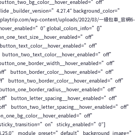
button_two_bg_color__hover_enabled=”off”
slide _builder_version=”4.27.4″ background_color=”
st-playtrip.com/wp-content/uploads/2022/03/一級包車_官網6-
over_enabled=”0″ global_colors_info=”{}”
on_one_text_size__hover_enabled=”off”
button_text_color__hover_enabled=”off”
” button_two_text_color__hover_enabled=”off”
button_one_border_width__hover_enabled=”off”
ff” button_border_color__hover_enabled=”off”
ff” button_two_border_color__hover_enabled=”off”
 button_one_border_radius__hover_enabled=”off”
ff” button_letter_spacing__hover_enabled=”off”
off” button_two_letter_spacing__hover_enabled=”off”
on_one_bg_color__hover_enabled=”off”
ticky_transition=”on” sticky_enabled=”0″]
=”4.25.0″ _module_preset=”default” background_image=”