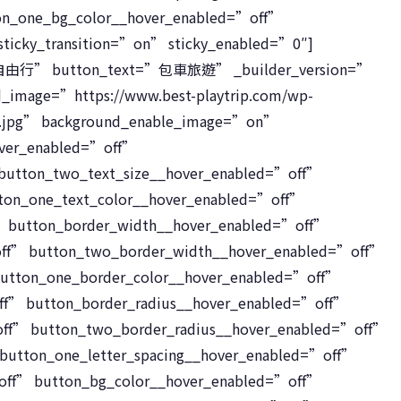
on_one_bg_color__hover_enabled=”off”
ticky_transition=”on” sticky_enabled=”0″]
包車自由行” button_text=”包車旅遊” _builder_version=”
nd_image=”https://www.best-playtrip.com/wp-
.jpg” background_enable_image=”on”
over_enabled=”off”
 button_two_text_size__hover_enabled=”off”
ton_one_text_color__hover_enabled=”off”
” button_border_width__hover_enabled=”off”
ff” button_two_border_width__hover_enabled=”off”
button_one_border_color__hover_enabled=”off”
ff” button_border_radius__hover_enabled=”off”
off” button_two_border_radius__hover_enabled=”off”
 button_one_letter_spacing__hover_enabled=”off”
”off” button_bg_color__hover_enabled=”off”