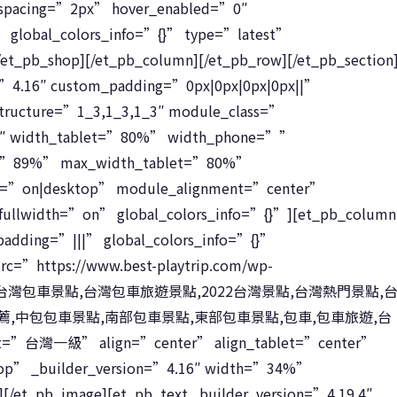
r_spacing=”2px” hover_enabled=”0″
” global_colors_info=”{}” type=”latest”
t_pb_shop][/et_pb_column][/et_pb_row][/et_pb_section
n=”4.16″ custom_padding=”0px|0px|0px|0px||”
structure=”1_3,1_3,1_3″ module_class=”
.16″ width_tablet=”80%” width_phone=””
th=”89%” max_width_tablet=”80%”
d=”on|desktop” module_alignment=”center”
ullwidth=”on” global_colors_info=”{}”][et_pb_column
padding=”|||” global_colors_info=”{}”
rc=”https://www.best-playtrip.com/wp-
” alt=”台灣包車景點,台灣包車旅遊景點,2022台灣景點,台灣熱門景點,
,中包包車景點,南部包車景點,東部包車景點,包車,包車旅遊,台
灣一級” align=”center” align_tablet=”center”
top” _builder_version=”4.16″ width=”34%”
/et_pb_image][et_pb_text _builder_version=”4.19.4″