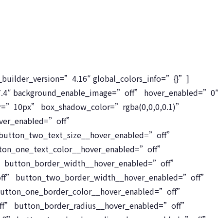
builder_version=”4.16″ global_colors_info=”{}”]
.27.4″ background_enable_image=”off” hover_enabled=”0
r=”10px” box_shadow_color=”rgba(0,0,0,0.1)”
over_enabled=”off”
 button_two_text_size__hover_enabled=”off”
ton_one_text_color__hover_enabled=”off”
” button_border_width__hover_enabled=”off”
ff” button_two_border_width__hover_enabled=”off”
button_one_border_color__hover_enabled=”off”
ff” button_border_radius__hover_enabled=”off”