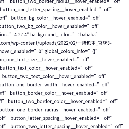
off” button_two_border_radius__hover_enabled=”off”
 button_one_letter_spacing__hover_enabled=”off”
”off” button_bg_color__hover_enabled=”off”
button_two_bg_color__hover_enabled=”off”
rsion=”4.27.4″ background_color=”#bababa”
rip.com/wp-content/uploads/2022/02/一級包車_官網3-
over_enabled=”0″ global_colors_info=”{}”
on_one_text_size__hover_enabled=”off”
button_text_color__hover_enabled=”off”
” button_two_text_color__hover_enabled=”off”
button_one_border_width__hover_enabled=”off”
ff” button_border_color__hover_enabled=”off”
ff” button_two_border_color__hover_enabled=”off”
 button_one_border_radius__hover_enabled=”off”
ff” button_letter_spacing__hover_enabled=”off”
off” button_two_letter_spacing__hover_enabled=”off”