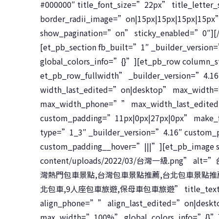
#000000″ title_font_size=”22px” title_lette
border_radii_image=”on|15px|15px|15px|15px
show_pagination=”on” sticky_enabled=”0″][/e
[et_pb_section fb_built=”1″ _builder_versio
global_colors_info=”{}”][et_pb_row column_
et_pb_row_fullwidth” _builder_version=”4
width_last_edited=”on|desktop” max_wid
max_width_phone=”” max_width_last_edite
custom_padding=”11px|0px|27px|0px” make_f
type=”1_3″ _builder_version=”4.16″ custom_
custom_padding__hover=”|||”][et_pb_image s
content/uploads/2022/03/台灣一級.png
灣熱門包車景點,台灣包車景點推薦,台北包車景點推薦
北包車,9人座包車旅遊,保母車包車旅遊” title_text=”台
align_phone=”” align_last_edited=”on|desk
max_width=”100%” global_colors_info=”{}”][