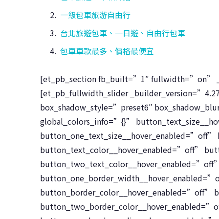
一級包車旅游自由行
台北旅遊包車、一日遊、自由行包車
包車車款最多、價格最便宜
[et_pb_section fb_built=”1″ fullwidth=”on” _
[et_pb_fullwidth_slider _builder_version=”4
box_shadow_style=”preset6″ box_shadow_blu
global_colors_info=”{}” button_text_size__h
button_one_text_size__hover_enabled=”off”
button_text_color__hover_enabled=”off” but
button_two_text_color__hover_enabled=”off
button_one_border_width__hover_enabled=”o
button_border_color__hover_enabled=”off” 
button_two_border_color__hover_enabled=”o