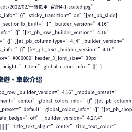
uploads/2022/02/一級包車_官網4-1-scaled.jpg”
info=”{}” sticky_transition=”on”][/et_pb_slide]
pb_section fb_built=”1″ _builder_version=”4.16″
info=”{}”][et_pb_row _builder_version=”4.16″
o=”{}”][et_pb_column type=”4_4″ _builder_version=”
s_info=”{}”][et_pb_text _builder_version=”4.16″
lor=”#000000″ header_3_font_size=”39px”
e_height=”1.1em” global_colors_info=”{}”]
旅遊、車款介紹
_pb_row _builder_version=”4.16″ _module_preset=”
ent=”center” global_colors_info=”{}”][et_pb_column
_preset=”default” global_colors_info=”{}”][et_pb_shop
le_badge=”off” _builder_version=”4.27.4″
||||” title_text_align=”center” title_text_color=”