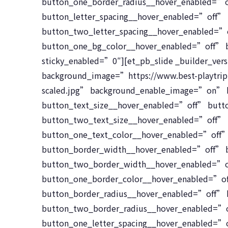
button_one_border_radius__hover_enabled=”
button_letter_spacing__hover_enabled=”off”
button_two_letter_spacing__hover_enabled=
button_one_bg_color__hover_enabled=”off” 
sticky_enabled=”0″][et_pb_slide _builder_ve
background_image=”https://www.best-playt
scaled.jpg” background_enable_image=”on” h
button_text_size__hover_enabled=”off” butt
button_two_text_size__hover_enabled=”off” 
button_one_text_color__hover_enabled=”off
button_border_width__hover_enabled=”off” 
button_two_border_width__hover_enabled=”o
button_one_border_color__hover_enabled=”o
button_border_radius__hover_enabled=”off”
button_two_border_radius__hover_enabled=”o
button_one_letter_spacing__hover_enabled=”