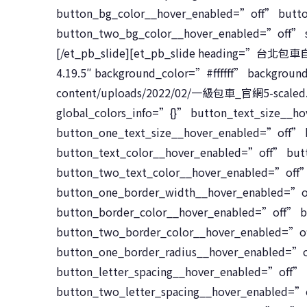
button_bg_color__hover_enabled=”off” butt
button_two_bg_color__hover_enabled=”off” s
[/et_pb_slide][et_pb_slide heading=”台北
4.19.5″ background_color=”#ffffff” backgrou
content/uploads/2022/02/一級包車_官網5-scaled
global_colors_info=”{}” button_text_size__h
button_one_text_size__hover_enabled=”off”
button_text_color__hover_enabled=”off” but
button_two_text_color__hover_enabled=”off
button_one_border_width__hover_enabled=”o
button_border_color__hover_enabled=”off” 
button_two_border_color__hover_enabled=”o
button_one_border_radius__hover_enabled=”
button_letter_spacing__hover_enabled=”off”
button_two_letter_spacing__hover_enabled=