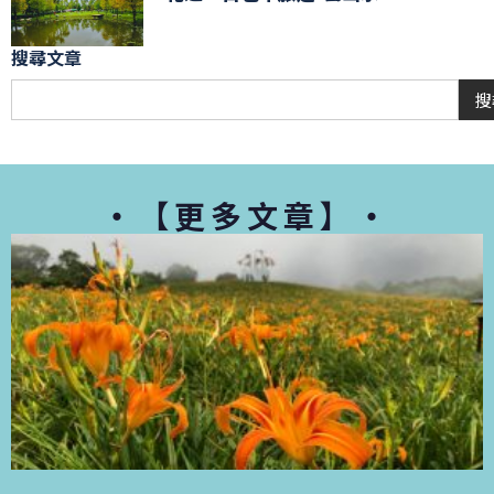
搜尋文章
搜
・【更多文章】・