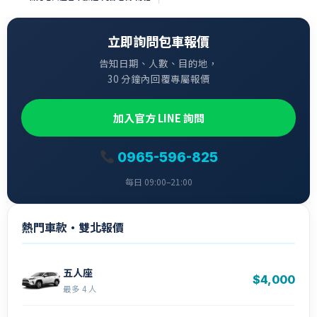
立即詢問包車報價
告知日期、人數、目的地，
30 分鐘內回覆專屬報價
加入官方 LINE 詢問
0965-596-825
每日 09:00–21:00
熱門車款・雙北報價
五人座
$4,000
最多 4 人