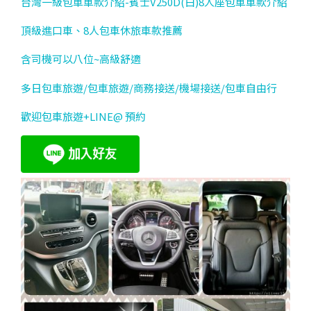
台灣一級包車車款介紹-賓士V250D(白)8人座包車車款介紹
頂級進口車、8人包車休旅車款推薦
含司機可以八位~高級舒適
多日包車旅遊/包車旅遊/商務接送/機場接送/包車自由行
歡迎包車旅遊+LINE@ 預約