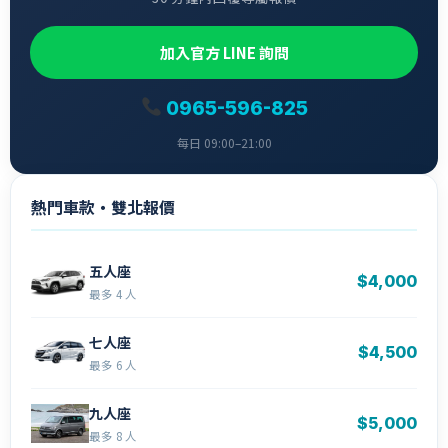
加入官方 LINE 詢問
0965-596-825
每日 09:00–21:00
熱門車款・雙北報價
五人座
$4,000
最多 4 人
七人座
$4,500
最多 6 人
九人座
$5,000
最多 8 人