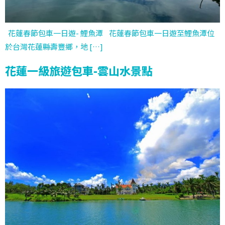
花蓮春節包車一日遊- 鯉魚潭 花蓮春節包車一日遊至鯉魚潭位
於台灣花蓮縣壽豐鄉，地 […]
花蓮一級旅遊包車-雲山水景點