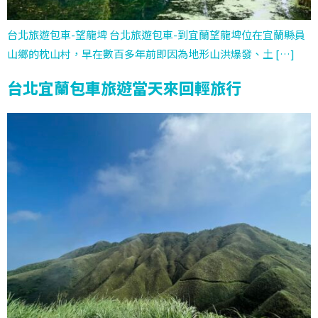
台北旅遊包車-望龍埤 台北旅遊包車-到宜蘭望龍埤位在宜蘭縣員
山鄉的枕山村，早在數百多年前即因為地形山洪爆發、土 […]
台北宜蘭包車旅遊當天來回輕旅行