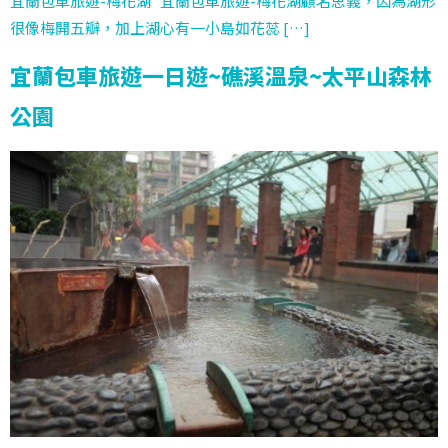
宜蘭包車旅遊-梅花湖 宜蘭包車旅遊-梅花湖顧名思義，因為湖形
很像梅開五瓣，加上湖心有一小島如花蕊 […]
宜蘭包車旅遊一日遊~礁溪溫泉~太平山森林
公園