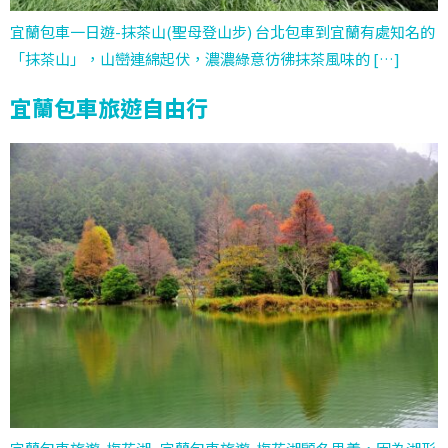
宜蘭包車一日遊-抹茶山(聖母登山步) 台北包車到宜蘭有處知名的
「抹茶山」，山巒連綿起伏，濃濃綠意彷彿抹茶風味的 […]
宜蘭包車旅遊自由行