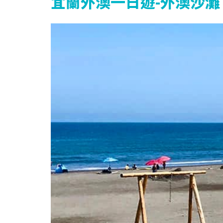
宜蘭外澳一日遊-外澳沙灘