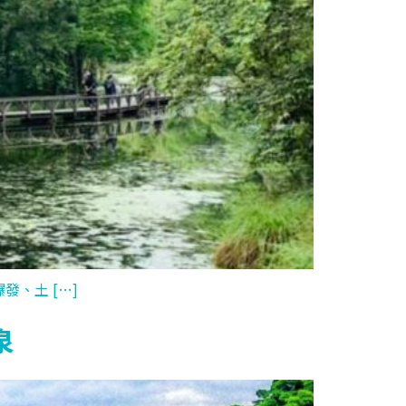
、土 […]
泉