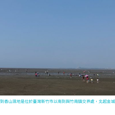
來到香山濕地是位於臺灣新竹市以南到與竹南鎮交界處，北起金城湖