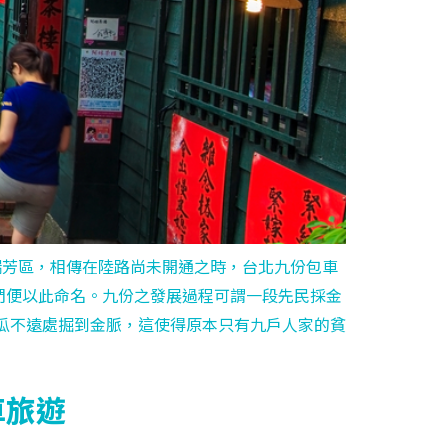
瑞芳區，相傳在陸路尚未開通之時，台北九份包車
們便以此命名。九份之發展過程可謂一段先民採金
金瓜不遠處掘到金脈，這使得原本只有九戶人家的貧
車旅遊