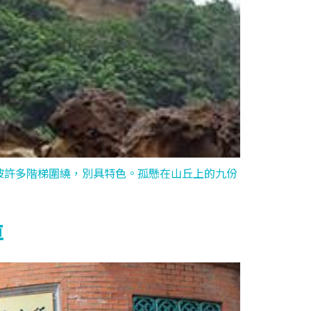
被許多階梯圍繞，別具特色。孤懸在山丘上的九份
車