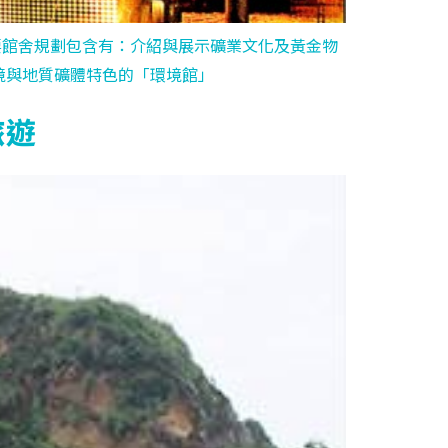
要館舍規劃包含有：介紹與展示礦業文化及黃金物
境與地質礦體特色的「環境館」
旅遊