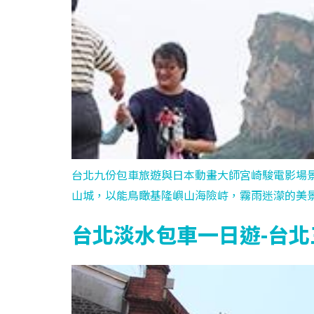
台北九份包車旅遊與日本動畫大師宮崎駿電影場
山城，以能鳥瞰基隆嶼山海險峙，霧雨迷濛的美
台北淡水包車一日遊-台北