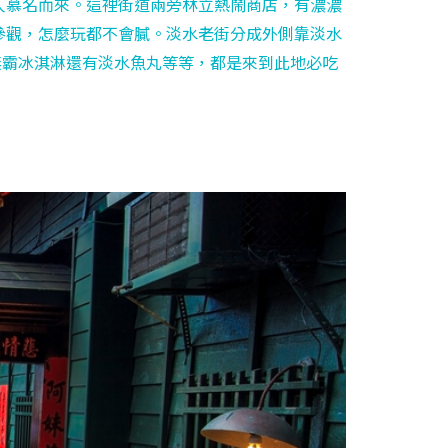
人慕名而來。這裡街道兩旁林立熱鬧商店，有濃濃
參觀，怎麼玩都不會膩。淡水老街分成外側靠淡水
無霸冰淇淋還有淡水魚丸等等，都是來到此地必吃