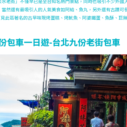
淡水老街」不僅早已是全台知名熱門景點，同時也吸引不少外國
，當然還有最吸引人的人氣美食如阿給、魚丸，另外還有古蹟可
可見此區著名的古早味現烤蛋糕、烤魷魚、阿婆鐵蛋、魚酥、巨
份包車一日遊-台北九份老街包車