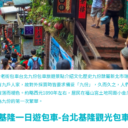
份老街包車台北九份包車旅遊景點介紹文化歷史九份隸屬新北市
有九戶人家，故對外採買時皆要求備妥「九份」，久而久之，人
落而褪色。約略西元1890年左右，居民在福山宮土地祠距小
為九份的第一次繁華。
基隆一日遊包車-台北基隆觀光包