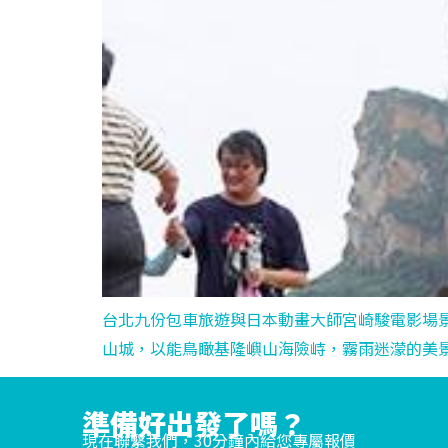
台北九份包車旅遊與日本動畫大師宮崎駿電影場
山城，以能鳥瞰基隆嶼山海險峙，霧雨迷濛的美
準備好出發了嗎？
現在聯繫我們，30分鐘內給您專屬報價