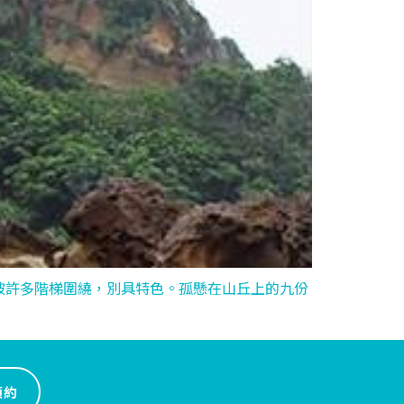
被許多階梯圍繞，別具特色。孤懸在山丘上的九份
預約