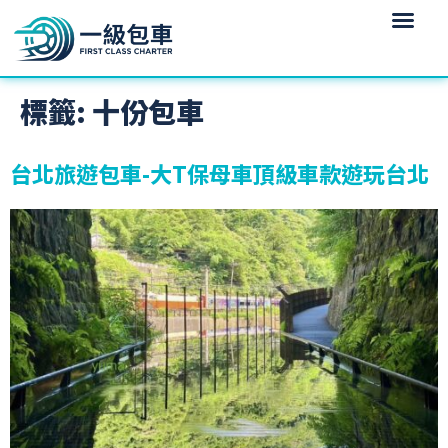
標籤:
十份包車
台北旅遊包車-大T保母車頂級車款遊玩台北