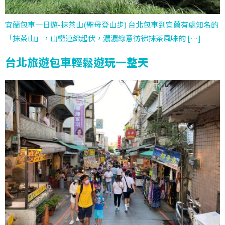
宜蘭包車一日遊-抹茶山(聖母登山步) 台北包車到宜蘭有處知名的
「抹茶山」，山巒連綿起伏，濃濃綠意彷彿抹茶風味的 […]
台北旅遊包車輕鬆遊玩一整天