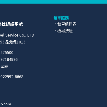
包車服務
行社認證字號
．包車價目表
．機場接送
vel Service Co., LTD
55 品北保1015
575500
7184996
潘家威
22992-6668
p.com