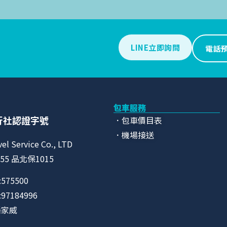
LINE立即詢問
電話
包車服務
行社認證字號
．包車價目表
．機場接送
vel Service Co., LTD
55 品北保1015
575500
7184996
潘家威