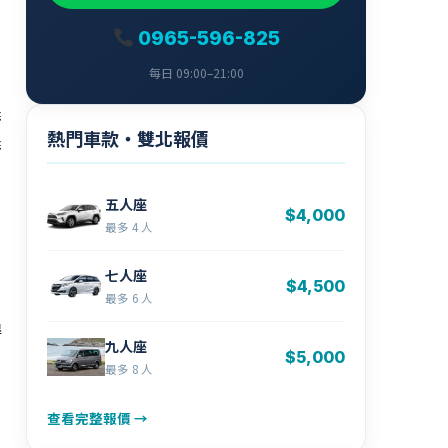
0965-596-825
每日 09:00–21:00
義
熱門車款・雙北報價
義
五人座
$4,000
最多 4 人
七人座
$4,500
最多 6 人
得
九人座
$5,000
最多 8 人
查看完整報價 →