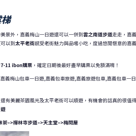
雲梯
的美景外，嘉義梅山一日遊還可以一併到
雲之南道步道
走走，嘉
更可以到
太平老街
感受老街魅力與品嚐小吃，度過悠閒愜意的嘉
到
7-11 ibon購票
，確定日期後最好盡早購票以免額滿唷！
,嘉義梅山包車一日遊,嘉義包車旅遊,嘉義旅遊包車,嘉義包車一日
，還有美麗茶園風光及太平老街可以順遊，有機會的話真的很值
日遊
茶–>禪林寺步道–>天主堂–>梅問屋