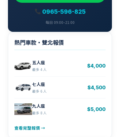
0965-596-825
每日 09:00–21:00
熱門車款・雙北報價
五人座
$4,000
最多 4 人
七人座
$4,500
最多 6 人
九人座
$5,000
最多 8 人
查看完整報價 →