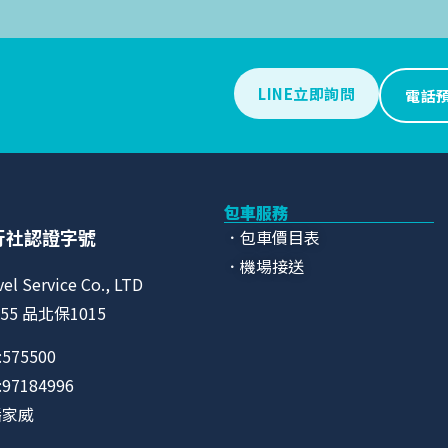
LINE立即詢問
電話
包車服務
行社認證字號
．包車價目表
．機場接送
vel Service Co., LTD
55 品北保1015
575500
7184996
潘家威