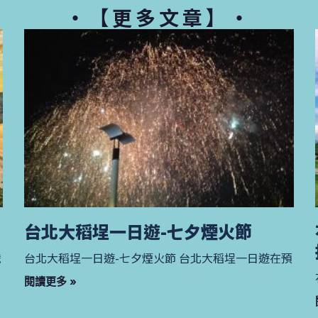
・【更多文章】・
台北大稻埕一日遊-七夕煙火節
峨
台北大稻埕一日遊-七夕煙火節 台北大稻埕一日遊在預
閱讀更多 »