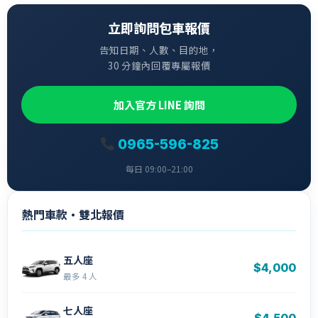
立即詢問包車報價
告知日期、人數、目的地，
30 分鐘內回覆專屬報價
加入官方 LINE 詢問
0965-596-825
每日 09:00–21:00
熱門車款・雙北報價
五人座
$4,000
最多 4 人
七人座
$4,500