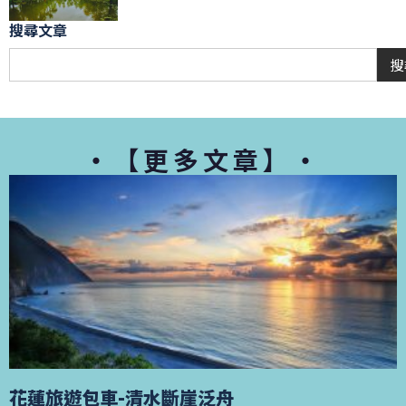
搜尋文章
搜
・【更多文章】・
花蓮旅遊包車-清水斷崖泛舟