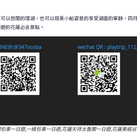
眾可以悠閒的環湖，也可以搭乘小船姿意的享受湖面的寧靜，四
慢遊的花蓮必去景點。
閣包車一日遊,一級包車一日遊,花蓮天祥太魯閣一日遊,花蓮東縱