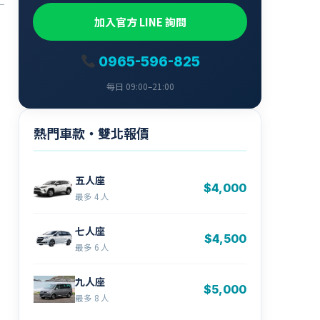
加入官方 LINE 詢問
0965-596-825
每日 09:00–21:00
熱門車款・雙北報價
五人座
$4,000
最多 4 人
七人座
$4,500
最多 6 人
九人座
$5,000
最多 8 人