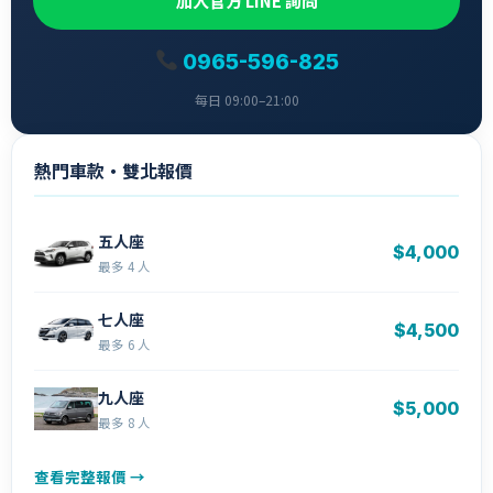
加入官方 LINE 詢問
0965-596-825
每日 09:00–21:00
熱門車款・雙北報價
五人座
$4,000
最多 4 人
七人座
$4,500
最多 6 人
九人座
$5,000
最多 8 人
查看完整報價 →