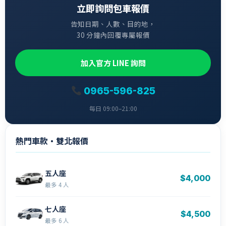
立即詢問包車報價
告知日期、人數、目的地，
30 分鐘內回覆專屬報價
加入官方 LINE 詢問
0965-596-825
每日 09:00–21:00
熱門車款・雙北報價
五人座
$4,000
最多 4 人
七人座
$4,500
最多 6 人