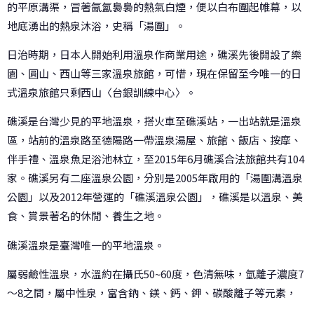
的平原溝渠，冒著氤氳裊裊的熱氣白煙，便以白布圍起帷幕，以
地底湧出的熱泉沐浴，史稱「湯圍」。
日治時期，日本人開始利用溫泉作商業用途，礁溪先後開設了樂
園、圓山、西山等三家溫泉旅館，可惜，現在保留至今唯一的日
式溫泉旅館只剩西山〈台銀訓練中心〉。
礁溪是台灣少見的平地溫泉，搭火車至礁溪站，一出站就是溫泉
區，站前的溫泉路至德陽路一帶溫泉湯屋、旅館、飯店、按摩、
伴手禮、溫泉魚足浴池林立，至2015年6月礁溪合法旅館共有104
家。礁溪另有二座溫泉公園，分別是2005年啟用的「湯圍溝溫泉
公園」以及2012年營運的「礁溪溫泉公園」，礁溪是以溫泉、美
食、賞景著名的休閒、養生之地。
礁溪溫泉是臺灣唯一的平地溫泉。
屬弱鹼性溫泉，水溫約在攝氏50~60度，色清無味，氫離子濃度7
～8之間，屬中性泉，富含鈉、鎂、鈣、鉀、碳酸離子等元素，