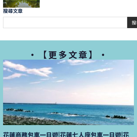
搜尋文章
搜
・【更多文章】・
花蓮商務包車一日遊|花蓮七人座包車一日遊|花