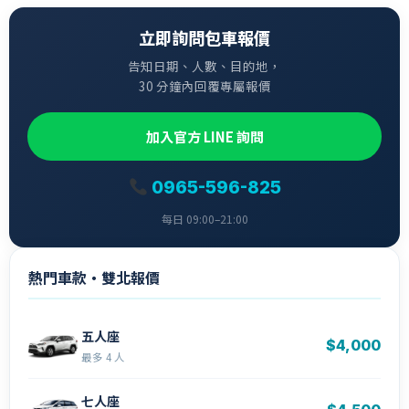
立即詢問包車報價
告知日期、人數、目的地，
30 分鐘內回覆專屬報價
加入官方 LINE 詢問
0965-596-825
每日 09:00–21:00
熱門車款・雙北報價
五人座
$4,000
最多 4 人
七人座