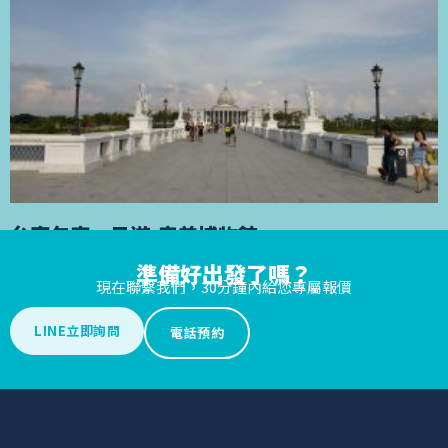
台南包車一日遊-奇美博物館
準備好出發了嗎？
台南包車一日遊-奇美博物館 台南包車旅遊到奇美博物
現在聯繫我們，30分鐘內給您專屬報價
閱讀更多 »
LINE立即詢問
電話預約