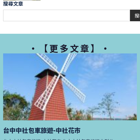
搜尋文章
搜
・【更多文章】・
台中中社包車旅遊-中社花市