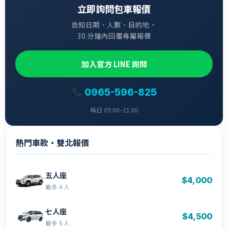
立即詢問包車報價
告知日期、人數、目的地，
30 分鐘內回覆專屬報價
加入官方 LINE 詢問
0965-596-825
每日 09:00–21:00
熱門車款・雙北報價
五人座
$4,000
最多 4 人
七人座
$4,500
最多 6 人