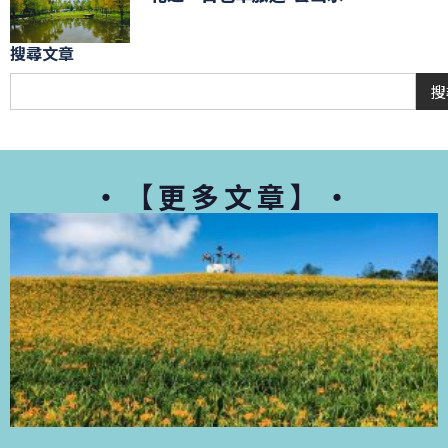
搜尋文章
搜
・【更多文章】・