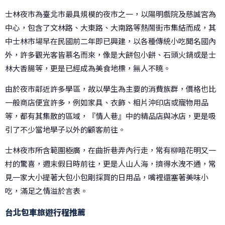
士林夜市為臺北市最具規模的夜市之一，以陽明戲院及慈誠宮為
中心，包含了文林路、大東路、大南路等熱鬧街市集結而成，其
中士林市場早在民國前二年即已興建，以各種傳統小吃聞名國內
外，許多觀光客皆慕名而來，像是大餅包小餅、石頭火鍋或是士
林大香腸等，更是已經成為美食地標，無人不曉。
由於夜市鄰近許多學區，故以學生為主要的消費族群，價格也比
一般商店便宜許多，例如家具、衣飾、相片沖印店或寵物用品
等，都有其集散的區域，『情人巷』中的精品店與冰店，更是吸
引了不少當地學子以外的顧客前往。
士林夜市所含範圍極廣，在曲折巷弄內行走，常有柳暗花明又一
村的驚喜，週末假日時前往，更是人山人海，擠得水洩不通，常
見一家大小提著大包小包剛採買的日用品，嘴裡還塞著美味小
吃，滿足之情溢於言表。
台北包車旅遊行程推薦