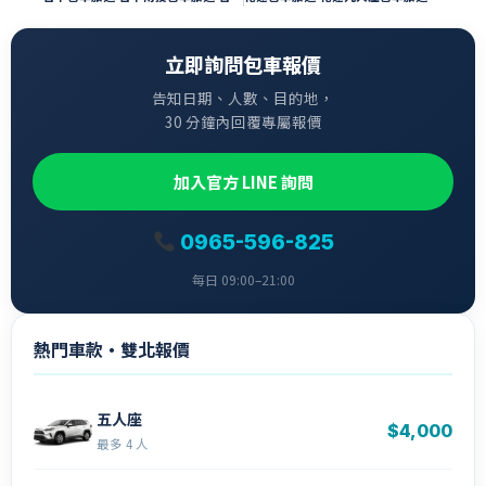
立即詢問包車報價
告知日期、人數、目的地，
30 分鐘內回覆專屬報價
加入官方 LINE 詢問
0965-596-825
每日 09:00–21:00
熱門車款・雙北報價
五人座
$4,000
最多 4 人