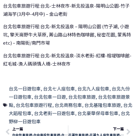
台北包車旅遊行程:台北-士林夜市-新北投溫泉-陽明山公園-竹子
湖海竽(3月中-4月中) – 金山老街
台北包車旅遊行程:台北-新北投溫泉 – 陽明山公園 (竹子湖, 小遊
坑, 擎天崗野牛大草原, 菁山路山林特色咖啡館, 秘密花園, 蒙馬特
etc) – 南陽街/南門市場
台北包車旅遊行程:台北-新北投溫泉-淡水老街-紅樓-榕堤咖啡館-
紅毛城-漁人碼頭情人橋-士林夜市
台北一日遊包車
,
台北七人座包車
,
台北九人座包車
,
台北九份
一日遊包車
,
台北包車一日遊
,
台北包車旅遊
,
台北包車旅遊景
點
,
台北包車旅遊行程
,
台北商務包車
,
台北基隆包車旅遊
,
台北
大蹈程包車
,
台北老街一日遊包車
,
台北豪華保母車包車
,
台北
野柳一日遊包車
上一篇
下一篇
台中包車旅遊-台中南投包車旅遊-台中南投日月潭包車-南投日月潭
花蓮包車旅遊-花蓮九人座包車旅遊-花蓮七人座包車旅遊-花蓮太魯閣國家公園