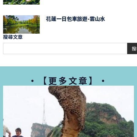
花蓮一日包車旅遊-雲山水
搜尋文章
搜
・【更多文章】・