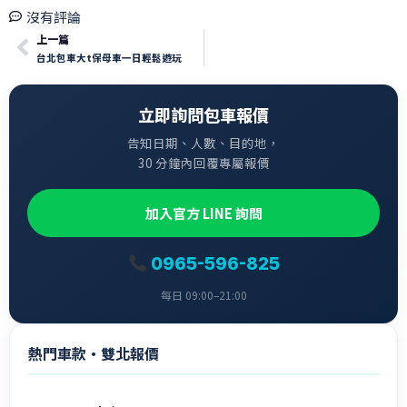
沒有評論
上一篇
台北包車大t保母車一日輕鬆遊玩
立即詢問包車報價
告知日期、人數、目的地，
30 分鐘內回覆專屬報價
加入官方 LINE 詢問
0965-596-825
每日 09:00–21:00
熱門車款・雙北報價