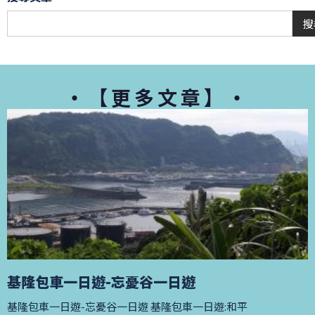
搜
・【更多文章】・
基隆包車一日遊-忘憂谷一日遊
基隆包車一日遊-忘憂谷一日遊 基隆包車一日遊:和平