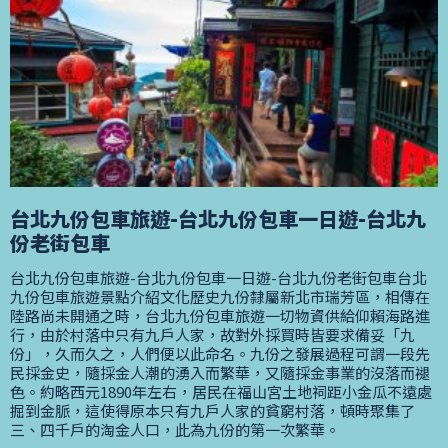
台北九份包車旅遊-台北九份包車一日遊-台北九
份老街包車
台北九份包車旅遊-台北九份包車一日遊-台北九份老街包車台北
九份包車旅遊景點介紹文化歷史九份隸屬新北市瑞芳區，相傳在
陸路尚未開通之時，台北九份包車旅遊一切物資供給仰賴海路進
行，由於村落中只有九戶人家，故對外採買時皆要求備妥「九
份」，久而久之，人們便以此命名。九份之發展過程可謂一段先
民採金史，隨採金人潮的湧入而繁華，又隨採金事業的沒落而褪
色。約略西元1890年左右，居民在福山宮土地祠距小金瓜不遠處
掘到金脈，這使得原本只有九戶人家的貧窮村落，頓時聚集了
三、四千戶的淘金人口，此為九份的第一次繁華。