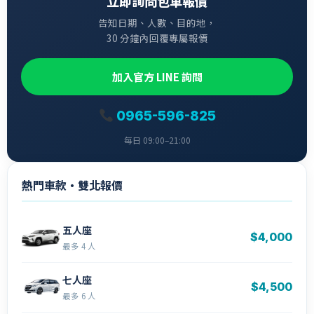
立即詢問包車報價
告知日期、人數、目的地，
30 分鐘內回覆專屬報價
加入官方 LINE 詢問
0965-596-825
每日 09:00–21:00
熱門車款・雙北報價
五人座
$4,000
最多 4 人
七人座
$4,500
最多 6 人