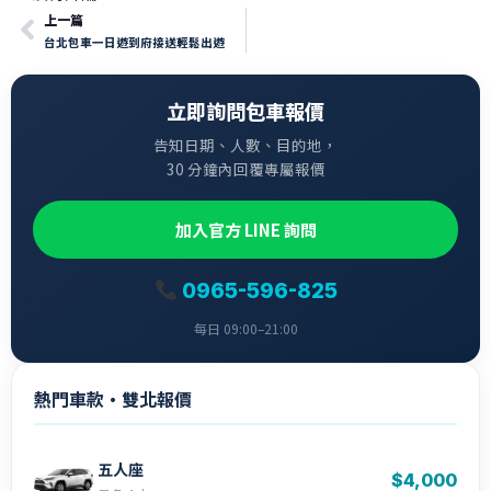
上一篇
台北包車一日遊到府接送輕鬆出遊
立即詢問包車報價
告知日期、人數、目的地，
30 分鐘內回覆專屬報價
加入官方 LINE 詢問
0965-596-825
每日 09:00–21:00
熱門車款・雙北報價
五人座
$4,000