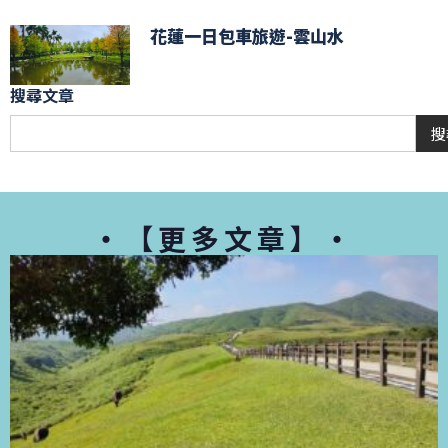
花蓮一日包車旅遊-雲山水
搜尋文章
搜
・【更多文章】・