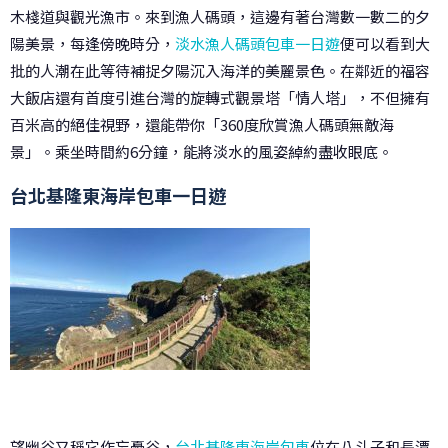
木棧道與觀光漁市。來到漁人碼頭，這邊有著台灣數一數二的夕
陽美景，每逢傍晚時分，
淡水漁人碼頭包車一日遊
便可以看到大
批的人潮在此等待補捉夕陽沉入海洋的美麗景色。在鄰近的福容
大飯店還有首度引進台灣的旋轉式觀景塔「情人塔」，不但擁有
百米高的絕佳視野，還能帶你「360度欣賞漁人碼頭無敵海
景」。乘坐時間約6分鐘，能將淡水的風姿綽約盡收眼底。
台北基隆東海岸包車一日遊
望幽谷又稱它作忘憂谷，
台北基隆東海岸包車
位在八斗子和長潭