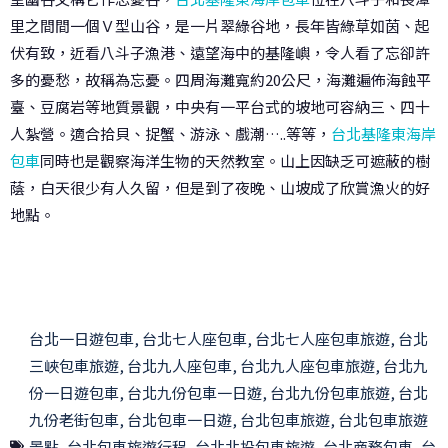
里之間間一個Ｖ型山谷，是一片翠綠谷地，長年皆綠草如茵、起
伏有致，近看八斗子漁港、遠望海中的基隆嶼，令人看了忘卻許
多的憂愁，故稱為忘憂。四周海灘寬約20公尺，海灘遍佈海蝕平
臺、豆腐岩等地質景觀，中央有一平台式的坡地可容納三、四十
人紮營。適合拾貝、捉蟹、游泳、戲潮…..等等，
台北基隆東海岸
包車
同時也是觀察海洋生物的天然教室。山上因缺乏可遮蔽的樹
蔭，白天很少有人久留，但是到了夜晚、山坡成了欣賞漁火的好
地點。
台北一日遊包車
,
台北七人座包車
,
台北七人座包車旅遊
,
台北
三峽包車旅遊
,
台北九人座包車
,
台北九人座包車旅遊
,
台北九
份一日遊包車
,
台北九份包車一日遊
,
台北九份包車旅遊
,
台北
九份老街包車
,
台北包車一日遊
,
台北包車旅遊
,
台北包車旅遊
景點
,
台北包車旅遊行程
,
台北北投包車旅遊
,
台北商務包車
,
台