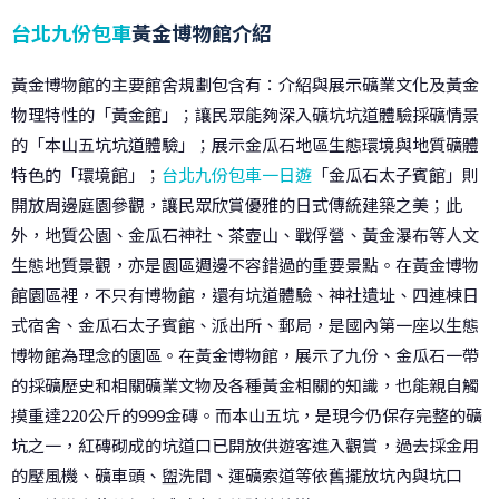
台北九份包車
黃金博物館介紹
黃金博物館的主要館舍規劃包含有：介紹與展示礦業文化及黃金
物理特性的「黃金館」；讓民眾能夠深入礦坑坑道體驗採礦情景
的「本山五坑坑道體驗」；展示金瓜石地區生態環境與地質礦體
特色的「環境館」；
台北九份包車一日遊
「金瓜石太子賓館」則
開放周邊庭園參觀，讓民眾欣賞優雅的日式傳統建築之美；此
外，地質公園、金瓜石神社、茶壺山、戰俘營、黃金瀑布等人文
生態地質景觀，亦是園區週邊不容錯過的重要景點。在黃金博物
館園區裡，不只有博物館，還有坑道體驗、神社遺址、四連棟日
式宿舍、金瓜石太子賓館、派出所、郵局，是國內第一座以生態
博物館為理念的園區。在黃金博物館，展示了九份、金瓜石一帶
的採礦歷史和相關礦業文物及各種黃金相關的知識，也能親自觸
摸重達220公斤的999金磚。而本山五坑，是現今仍保存完整的礦
坑之一，紅磚砌成的坑道口已開放供遊客進入觀賞，過去採金用
的壓風機、礦車頭、盥洗間、運礦索道等依舊擺放坑內與坑口