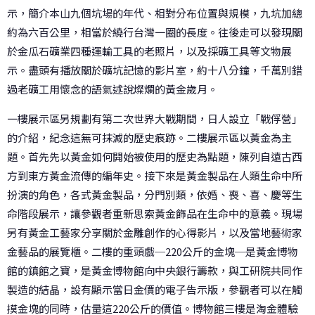
示，簡介本山九個坑場的年代、相對分布位置與規模，九坑加總
約為六百公里，相當於繞行台灣一圈的長度。往後走可以發現關
於金瓜石礦業四種運輸工具的老照片，以及採礦工具等文物展
示。盡頭有播放關於礦坑記憶的影片室，約十八分鐘，千萬別錯
過老礦工用懷念的語氣述說燦爛的黃金歲月。
一樓展示區另規劃有第二次世界大戰期間，日人設立「戰俘營」
的介紹，紀念這無可抹滅的歷史痕跡。二樓展示區以黃金為主
題。首先先以黃金如何開始被使用的歷史為點題，陳列自遠古西
方到東方黃金流傳的編年史。接下來是黃金製品在人類生命中所
扮演的角色，各式黃金製品，分門別類，依婚、喪、喜、慶等生
命階段展示，讓參觀者重新思索黃金飾品在生命中的意義。現場
另有黃金工藝家分享關於金雕創作的心得影片，以及當地藝術家
金藝品的展覽櫃。二樓的重頭戲─220公斤的金塊─是黃金博物
館的鎮館之寶，是黃金博物館向中央銀行籌款，與工研院共同作
製造的結晶，設有顯示當日金價的電子告示版，參觀者可以在觸
摸金塊的同時，估量這220公斤的價值。博物館三樓是淘金體驗