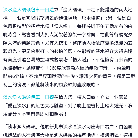
淡水漁人碼頭包車一日遊
來「漁人碼頭」一定不能錯過的兩大地
標，一個是可以眺望海景的絶佳場地「原木棧道」 ; 另一個是白
色風帆造型的招牌地標「情人橋」，每逢接近下午五點左右的傍
晚時分，常會看到大批人潮架著腳架一字排開，在此等待補捉夕
陽入海的美麗景色，尤其入夜後，整座情人橋依序變換浪漫的五
彩燈光，更是合影打卡的必拍首選。在鄰近的淡水福容大飯店還
有首度引進台灣的旋轉式觀景塔「情人塔」，不但擁有百米高的
絕佳視野，還能帶你「360度欣賞漁人碼頭無敵海景」。乘坐時
間約6分鐘，不論是煙雨迷濛的午後、璀璨夕照的黃昏，還是華燈
初上的傍晚，都能將淡水的風姿綽約盡收眼底。
淡水漁人碼頭包車一日遊
在情人塔一樓入口處，立著一個寫著
「愛在淡水」的紅色大心雕塑，到了晚上還會打上璀璨燈光，浪
漫滿分。不需門票即可拍照唷！
「淡水漁人碼頭」位於新北市淡水區淡水河出海口右岸，白色風
帆造型的人行跨海大橋是漁人碼頭的招牌地標，橫跨港區，連接