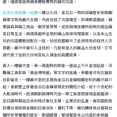
處，讓遊客能夠親身體驗實際的礦坑坑道。
台北九份包車一日遊
一樓以九份、金瓜石一帶的採礦歷史和相關
礦業文物為展示主題，內容包括了坑道模型、斜坡索道圖說、礦
業器具與礦工用品、戰俘營等等，這些與煉金樓所反映的過往礦
區日常生活，與環境館所呈現的礦山氣候地理風貌，以及本山五
坑的坑道體驗搭配在一起，恰恰完整顯示了此地特有的自然人文
景觀。展示中最引人注目的，乃是新加入的展品九份金球，它可
謂代表了從前九份地區私人煉金的具體成果。
甫入一樓展示室，第一個面對的即是一面由上千片金箔貼成、浮
雕礦工身影與「黃金博物館」等文字的金牆，參觀者可先在牆前
合影留念。一樓展示室的主題為金瓜石金礦相關史料的展示與介
紹。長廊壁上掛著金瓜石金礦發現史的簡短介紹，從十六世紀的
大航海時代，經清朝劉銘傳時代由一華工無意間發現金脈露頭，
至日據時期由日本的株式會社主導、企業式的生產，再到國民政
府遷台接收與金礦的日漸消失，獲利下降，礦坑轉移為台電與台
糖所有等種種的歷史，鉅細靡遺。緊接著是本山坑道的系統展