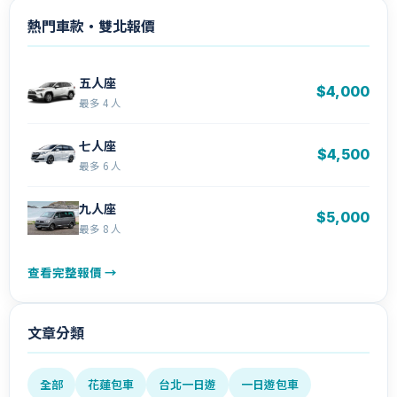
熱門車款・雙北報價
五人座
$4,000
最多 4 人
七人座
$4,500
最多 6 人
九人座
$5,000
最多 8 人
查看完整報價 →
文章分類
全部
花蓮包車
台北一日遊
一日遊包車