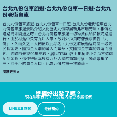
台北九份包車旅遊-台北九份包車一日遊-台北九
份老街包車
台北九份包車旅遊-台北九份包車一日遊-台北九份老街包車台北
九份包車旅遊景點介紹文化歷史九份隸屬新北市瑞芳區，相傳在
陸路尚未開通之時，台北九份包車旅遊一切物資供給仰賴海路進
行，由於村落中只有九戶人家，故對外採買時皆要求備妥「九
份」，久而久之，人們便以此命名。九份之發展過程可謂一段先
民採金史，隨採金人潮的湧入而繁華，又隨採金事業的沒落而褪
色。約略西元1890年左右，居民在福山宮土地祠距小金瓜不遠處
掘到金脈，這使得原本只有九戶人家的貧窮村落，頓時聚集了
三、四千戶的淘金人口，此為九份的第一次繁華。
閱讀更多 »
準備好出發了嗎？
現在聯繫我們，30分鐘內給您專屬報價
LINE立即詢問
電話預約