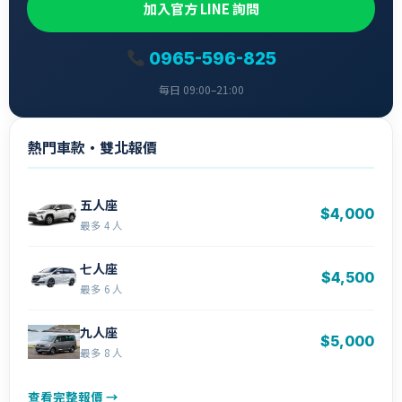
加入官方 LINE 詢問
0965-596-825
每日 09:00–21:00
熱門車款・雙北報價
五人座
$4,000
最多 4 人
七人座
$4,500
最多 6 人
九人座
$5,000
最多 8 人
查看完整報價 →