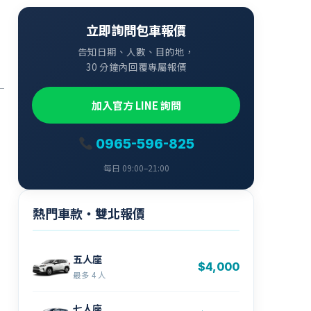
立即詢問包車報價
告知日期、人數、目的地，
30 分鐘內回覆專屬報價
加入官方 LINE 詢問
0965-596-825
每日 09:00–21:00
熱門車款・雙北報價
五人座
$4,000
最多 4 人
七人座